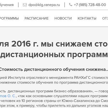
бучения
dpo@klg.ranepa.ru
+7 (985) 728-48-00
РОГРАММЫ
РАСПИСАНИЕ
НОВОСТИ
КОНТАКТЫ
ОТ
ля 2016 г. мы снижаем ст
дистанционных программ
Стоимость дистанционного обучения снижена
цией Института отраслевого менеджмента РАНХиГС стоимост
 снижении стоимости обучения по программа дистанционног
ость дистанционных программ бизнес-образования», — гово
ов О. С.
, «так как основными слушателями наших програм
 человек из 10 регионов страны от Южно-Сахалинска до Смол
при этом, к примеру, чтобы прилететь из дальних уголков 