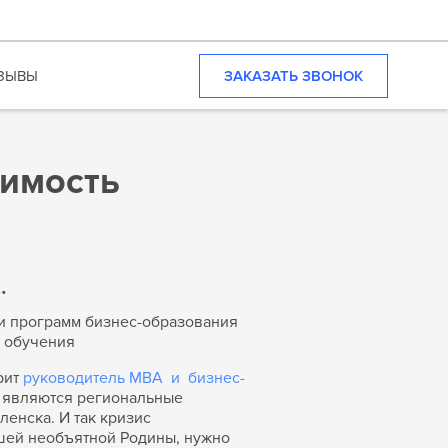
ЗАКАЗАТЬ ЗВОНОК
ЗЫВЫ
оимость
…
и программ бизнес-образования
о обучения
рит
руководитель MBA и бизнес-
м являются региональные
енска. И так кризис
нашей необъятной Родины, нужно