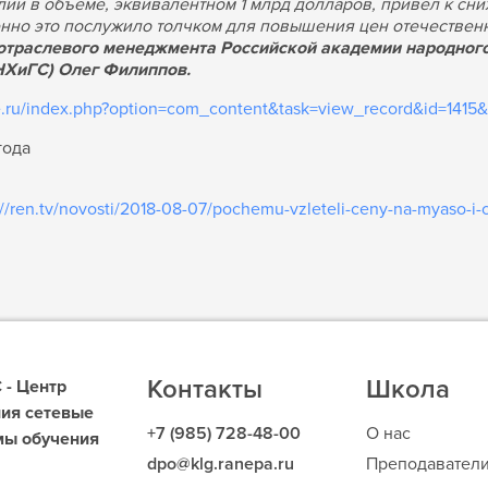
илии в объеме, эквивалентном 1 млрд долларов, привел к с
венно это послужило толчком для повышения цен отечестве
отраслевого менеджмента Российской академии народного
НХиГС) Олег Филиппов.
e.ru/index.php?option=com_content&task=view_record&id=1415&
года
://ren.tv/novosti/2018-08-07/pochemu-vzleteli-ceny-na-myaso-
Контакты
Школа
- Центр
ия сетевые
+7 (985) 728-48-00
О нас
мы обучения
dpo@klg.ranepa.ru
Преподавател