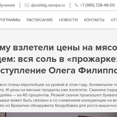
бучения
dpo@klg.ranepa.ru
+7 (985) 728-48-00
РОГРАММЫ
РАСПИСАНИЕ
НОВОСТИ
КОНТАКТЫ
ОТ
му взлетели цены на мясо
ем: вся соль в «прожарк
ступление Олега Филипп
се планы европейцев на урожай в этом году. Аномальное п
кота. И цены на мясные продукты уже взлетели. Свинина под
индейка — на 40 процентов. Резкий скачок произошел буквал
рья может быть связано и со снижением конкуренции на вн
ртиях из Бразилии обнаружили биодобавки для роста мышечно